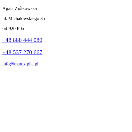
Agata Ziółkowska
ul. Michałowskiego 35
64-920 Piła
+48 888 444 080
+48 537 270 667
info@marex.pila.pl
Wykonanie:
stronybiznes.com
+48 888 444 080
Ta strona korzysta z plików cookie, aby poprawić Twoje wrażenia.
Jeśli nadal korzystasz z tej witryny, zgadzasz się z nią.
Ok