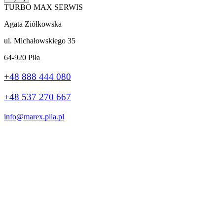
TURBO MAX SERWIS
Agata Ziółkowska
ul. Michałowskiego 35
64-920 Piła
+48 888 444 080
+48 537 270 667
info@marex.pila.pl
Wykonanie:
stronybiznes.com
+48 888 444 080
Ta strona korzysta z plików cookie, aby poprawić Twoje wrażenia.
Jeśli nadal korzystasz z tej witryny, zgadzasz się z nią.
Ok