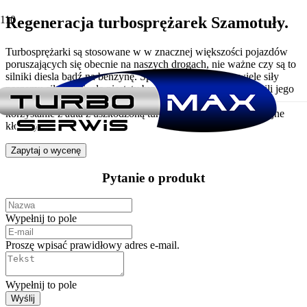
Regeneracja turbosprężarek Szamotuły.
Turbosprężarki są stosowane w w znacznej większości pojazdów
poruszających się obecnie na naszych drogach, nie ważne czy są to
silniki diesla bądź na benzynę. Sprawne turbo dodaje wiele siły
naszemu silnikowi, ale niestety bywa też problemem w chwili jego
uszkodzenia. Nowe turbosprężarki nie należą do tanich, a
korzystanie z auta z uszkodzoną turbiną, może przynieść kolejne
kłopoty.
Zapytaj o wycenę
Pytanie o produkt
Wypełnij to pole
Proszę wpisać prawidłowy adres e-mail.
Wypełnij to pole
Wyślij