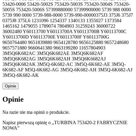
53420-0006 53420-5002S 753420-5003S 753420-5004S 753420-
5005S 753420-5006S 57399880000 57399900000 5739 988 0000
5739 990 0000 5739-988-0000 5739-990-00000375J3 375J6 375J7
0375J8 375L6 1231096 1254337 1340133 1355027 1373584
1465162 1479055 1789074 7804903 31259243 36000722
36002480 Y60113700 Y60113700A Y60113700B Y60113700C
Y60113700D Y60113700E Y60113700F Y60113700G
9650764480 9651839880 9654128780 9656125880 9657248680
9657571880 9660641380 9663199280 11657804903
3M5Q6K682AC 3M5Q6K682AE 3M5Q6K682AF
3M5Q6K682AG 3M5Q6K682AH 3M5Q6K6682AJ
3M5Q6K682AK 3M5Q-6K682-AC 3M5Q-6K682-AE 3M5Q-
6K682-AF M5Q-6K682-AG 3M5Q-6K682-AH 3M5Q-6K682-AJ
3M5Q-6K682-AK
Opinie
Opinie
Na razie nie ma opinii o produkcie.
Napisz pierwszą opinię o „TURBINA 753420-2 FABRYCZNIE
NOWA”