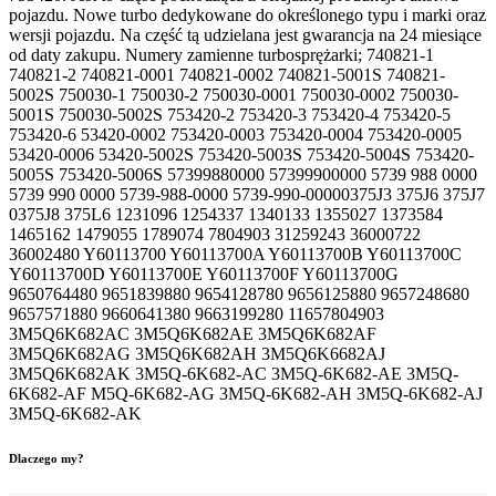
pojazdu. Nowe turbo dedykowane do określonego typu i marki oraz
wersji pojazdu. Na część tą udzielana jest gwarancja na 24 miesiące
od daty zakupu. Numery zamienne turbosprężarki; 740821-1
740821-2 740821-0001 740821-0002 740821-5001S 740821-
5002S 750030-1 750030-2 750030-0001 750030-0002 750030-
5001S 750030-5002S 753420-2 753420-3 753420-4 753420-5
753420-6 53420-0002 753420-0003 753420-0004 753420-0005
53420-0006 53420-5002S 753420-5003S 753420-5004S 753420-
5005S 753420-5006S 57399880000 57399900000 5739 988 0000
5739 990 0000 5739-988-0000 5739-990-00000375J3 375J6 375J7
0375J8 375L6 1231096 1254337 1340133 1355027 1373584
1465162 1479055 1789074 7804903 31259243 36000722
36002480 Y60113700 Y60113700A Y60113700B Y60113700C
Y60113700D Y60113700E Y60113700F Y60113700G
9650764480 9651839880 9654128780 9656125880 9657248680
9657571880 9660641380 9663199280 11657804903
3M5Q6K682AC 3M5Q6K682AE 3M5Q6K682AF
3M5Q6K682AG 3M5Q6K682AH 3M5Q6K6682AJ
3M5Q6K682AK 3M5Q-6K682-AC 3M5Q-6K682-AE 3M5Q-
6K682-AF M5Q-6K682-AG 3M5Q-6K682-AH 3M5Q-6K682-AJ
3M5Q-6K682-AK
Dlaczego my?