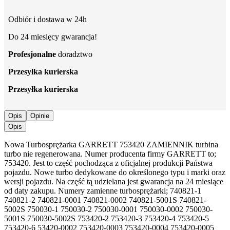
Odbiór i dostawa w 24h
Do 24 miesięcy gwarancja!
Profesjonalne
doradztwo
Przesyłka kurierska
Przesyłka kurierska
Opis
Opinie
Opis
Nowa Turbosprężarka GARRETT 753420 ZAMIENNIK turbina
turbo nie regenerowana. Numer producenta firmy GARRETT to;
753420. Jest to część pochodząca z oficjalnej produkcji Państwa
pojazdu. Nowe turbo dedykowane do określonego typu i marki oraz
wersji pojazdu. Na część tą udzielana jest gwarancja na 24 miesiące
od daty zakupu. Numery zamienne turbosprężarki; 740821-1
740821-2 740821-0001 740821-0002 740821-5001S 740821-
5002S 750030-1 750030-2 750030-0001 750030-0002 750030-
5001S 750030-5002S 753420-2 753420-3 753420-4 753420-5
753420-6 53420-0002 753420-0003 753420-0004 753420-0005