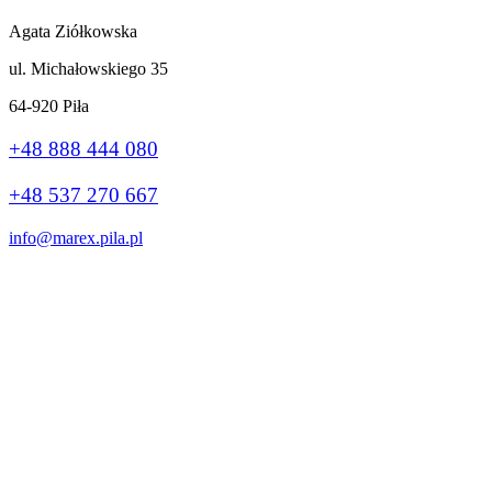
Agata Ziółkowska
ul. Michałowskiego 35
64-920 Piła
+48 888 444 080
+48 537 270 667
info@marex.pila.pl
Wykonanie:
stronybiznes.com
+48 888 444 080
Ta strona korzysta z plików cookie, aby poprawić Twoje wrażenia.
Jeśli nadal korzystasz z tej witryny, zgadzasz się z nią.
Ok