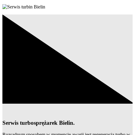
Serwis turbosprężarek Bielin.
Rozsądnym sposobem w momencie awarii jest regeneracja turbo w