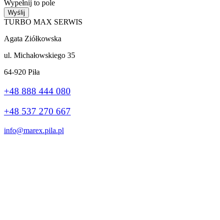
Wypełnij to pole
Wyślij
TURBO MAX SERWIS
Agata Ziółkowska
ul. Michałowskiego 35
64-920 Piła
+48 888 444 080
+48 537 270 667
info@marex.pila.pl
Wykonanie:
stronybiznes.com
+48 888 444 080
Ta strona korzysta z plików cookie, aby poprawić Twoje wrażenia.
Jeśli nadal korzystasz z tej witryny, zgadzasz się z nią.