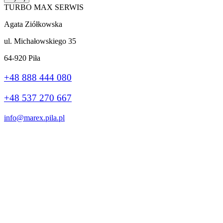
TURBO MAX SERWIS
Agata Ziółkowska
ul. Michałowskiego 35
64-920 Piła
+48 888 444 080
+48 537 270 667
info@marex.pila.pl
Wykonanie:
stronybiznes.com
+48 888 444 080
Ta strona korzysta z plików cookie, aby poprawić Twoje wrażenia.
Jeśli nadal korzystasz z tej witryny, zgadzasz się z nią.
Ok