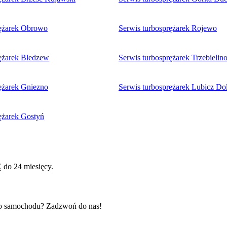
rężarek Obrowo
Serwis turbosprężarek Rojewo
rężarek Bledzew
Serwis turbosprężarek Trzebielin
ężarek Gniezno
Serwis turbosprężarek Lubicz Do
ężarek Gostyń
do 24 miesięcy.
go samochodu? Zadzwoń do nas!