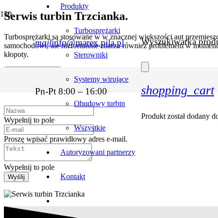
Produkty
Serwis turbin Trzcianka.
Turbosprężarki
Turbosprężarki są stosowane w w znacznej większości aut przemieszcz
Wyszukiwarka prod
mail
info@marex.pila.pl
samochodowi, ale niefortunnie zdarza również problemem w momencie
kłopoty.
Sterowniki
Zapytaj o wycenę
Systemy wirujące
shopping_cart
Pn-Pt 8:00 – 16:00
Obudowy turbin
Produkt
został dodany d
Wypełnij to pole
Wszystkie
Proszę wpisać prawidłowy adres e-mail.
Autoryzowani partnerzy
Wypełnij to pole
Kontakt
Wyślij