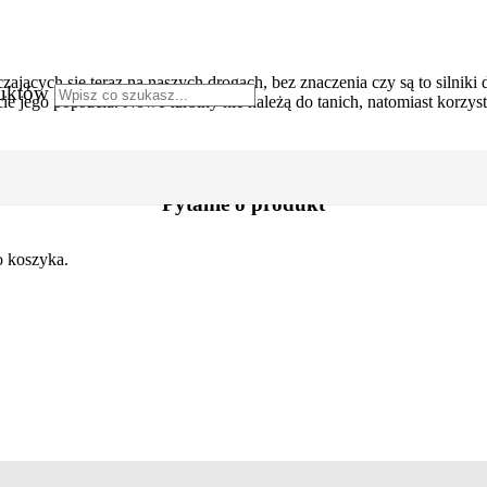
ających się teraz na naszych drogach, bez znaczenia czy są to silnik
uktów
 jego popsucia. Nowe turbiny nie należą do tanich, natomiast korzy
Pytanie o produkt
o koszyka.