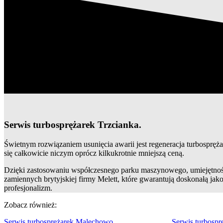
Serwis turbosprężarek Trzcianka.
Świetnym rozwiązaniem usunięcia awarii jest regeneracja turbospręża
się całkowicie niczym oprócz kilkukrotnie mniejszą ceną.
Dzięki zastosowaniu współczesnego parku maszynowego, umiejętnośc
zamiennych brytyjskiej firmy Melett, które gwarantują doskonałą jak
profesjonalizm.
Zobacz również:
Serwis turbosprężarek Malechowo
Serwis turbospr