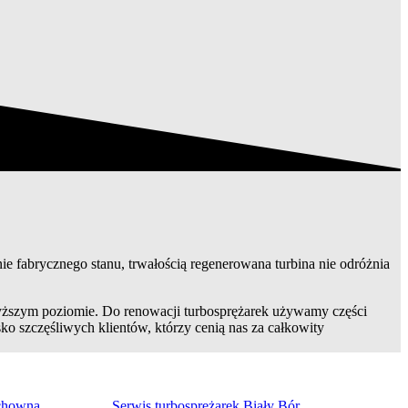
ie fabrycznego stanu, trwałością regenerowana turbina nie odróżnia
yższym poziomie. Do renowacji turbosprężarek używamy części
ko szczęśliwych klientów, którzy cenią nas za całkowity
uchowna
Serwis turbosprężarek Biały Bór