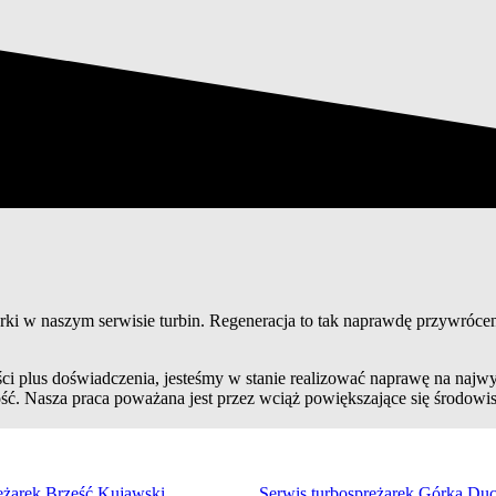
rki w naszym serwisie turbin. Regeneracja to tak naprawdę przywrócen
i plus doświadczenia, jesteśmy w stanie realizować naprawę na najw
ość. Nasza praca poważana jest przez wciąż powiększające się środowis
ężarek Brześć Kujawski
Serwis turbosprężarek Górka D