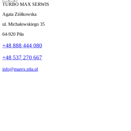
TURBO MAX SERWIS
Agata Ziółkowska
ul. Michałowskiego 35
64-920 Piła
+48 888 444 080
+48 537 270 667
info@marex.pila.pl
Wykonanie:
stronybiznes.com
+48 888 444 080
Ta strona korzysta z plików cookie, aby poprawić Twoje wrażenia.
Jeśli nadal korzystasz z tej witryny, zgadzasz się z nią.
Ok