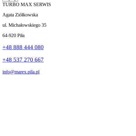
TURBO MAX SERWIS
Agata Ziółkowska
ul. Michałowskiego 35
64-920 Piła
+48 888 444 080
+48 537 270 667
info@marex.pila.pl
Wykonanie:
stronybiznes.com
+48 888 444 080
Ta strona korzysta z plików cookie, aby poprawić Twoje wrażenia.
Jeśli nadal korzystasz z tej witryny, zgadzasz się z nią.
Ok