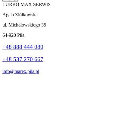
TURBO MAX SERWIS
Agata Ziółkowska
ul. Michałowskiego 35
64-920 Piła
+48 888 444 080
+48 537 270 667
info@marex.pila.pl
Wykonanie:
stronybiznes.com
+48 888 444 080
Ta strona korzysta z plików cookie, aby poprawić Twoje wrażenia.
Jeśli nadal korzystasz z tej witryny, zgadzasz się z nią.
Ok