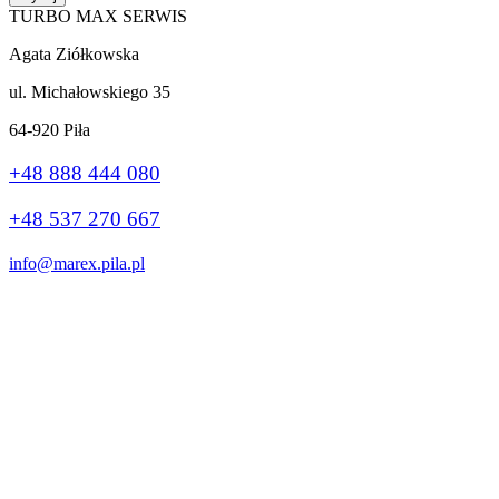
TURBO MAX SERWIS
Agata Ziółkowska
ul. Michałowskiego 35
64-920 Piła
+48 888 444 080
+48 537 270 667
info@marex.pila.pl
Wykonanie:
stronybiznes.com
+48 888 444 080
Ta strona korzysta z plików cookie, aby poprawić Twoje wrażenia.
Jeśli nadal korzystasz z tej witryny, zgadzasz się z nią.
Ok