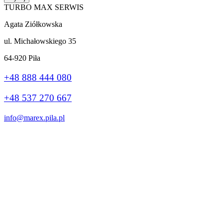
TURBO MAX SERWIS
Agata Ziółkowska
ul. Michałowskiego 35
64-920 Piła
+48 888 444 080
+48 537 270 667
info@marex.pila.pl
Wykonanie:
stronybiznes.com
+48 888 444 080
Ta strona korzysta z plików cookie, aby poprawić Twoje wrażenia.
Jeśli nadal korzystasz z tej witryny, zgadzasz się z nią.
Ok