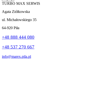
TURBO MAX SERWIS
Agata Ziółkowska
ul. Michałowskiego 35
64-920 Piła
+48 888 444 080
+48 537 270 667
info@marex.pila.pl
Wykonanie:
stronybiznes.com
+48 888 444 080
Ta strona korzysta z plików cookie, aby poprawić Twoje wrażenia.
Jeśli nadal korzystasz z tej witryny, zgadzasz się z nią.
Ok