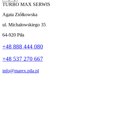
TURBO MAX SERWIS
Agata Ziółkowska
ul. Michałowskiego 35
64-920 Piła
+48 888 444 080
+48 537 270 667
info@marex.pila.pl
Wykonanie:
stronybiznes.com
+48 888 444 080
Ta strona korzysta z plików cookie, aby poprawić Twoje wrażenia.
Jeśli nadal korzystasz z tej witryny, zgadzasz się z nią.
Ok