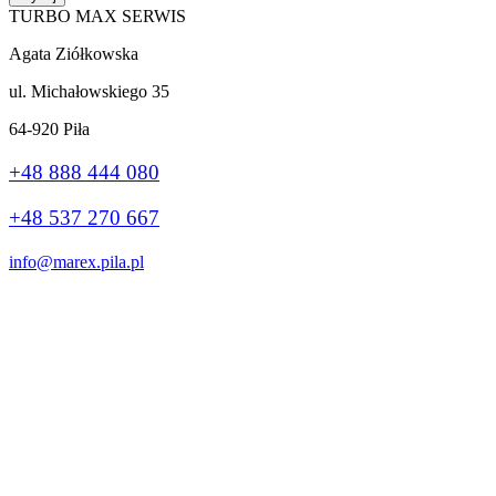
TURBO MAX SERWIS
Agata Ziółkowska
ul. Michałowskiego 35
64-920 Piła
+48 888 444 080
+48 537 270 667
info@marex.pila.pl
Wykonanie:
stronybiznes.com
+48 888 444 080
Ta strona korzysta z plików cookie, aby poprawić Twoje wrażenia.
Jeśli nadal korzystasz z tej witryny, zgadzasz się z nią.
Ok