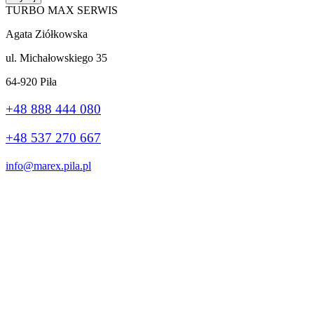
TURBO MAX SERWIS
Agata Ziółkowska
ul. Michałowskiego 35
64-920 Piła
+48 888 444 080
+48 537 270 667
info@marex.pila.pl
Wykonanie:
stronybiznes.com
+48 888 444 080
Ta strona korzysta z plików cookie, aby poprawić Twoje wrażenia.
Jeśli nadal korzystasz z tej witryny, zgadzasz się z nią.
Ok