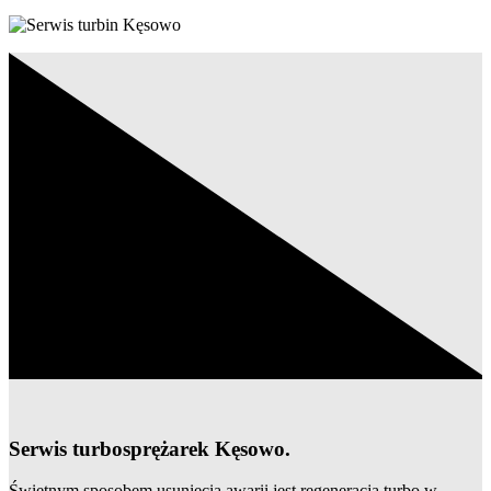
Serwis turbosprężarek Kęsowo.
Świetnym sposobem usunięcia awarii jest regeneracja turbo w