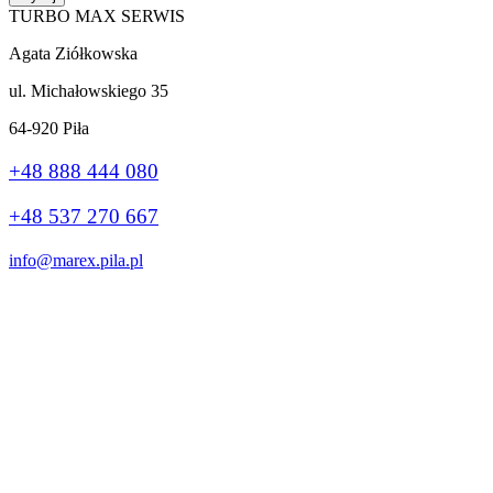
TURBO MAX SERWIS
Agata Ziółkowska
ul. Michałowskiego 35
64-920 Piła
+48 888 444 080
+48 537 270 667
info@marex.pila.pl
Wykonanie:
stronybiznes.com
+48 888 444 080
Ta strona korzysta z plików cookie, aby poprawić Twoje wrażenia.
Jeśli nadal korzystasz z tej witryny, zgadzasz się z nią.
Ok