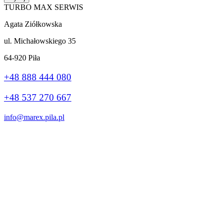
TURBO MAX SERWIS
Agata Ziółkowska
ul. Michałowskiego 35
64-920 Piła
+48 888 444 080
+48 537 270 667
info@marex.pila.pl
Wykonanie:
stronybiznes.com
+48 888 444 080
Ta strona korzysta z plików cookie, aby poprawić Twoje wrażenia.
Jeśli nadal korzystasz z tej witryny, zgadzasz się z nią.
Ok